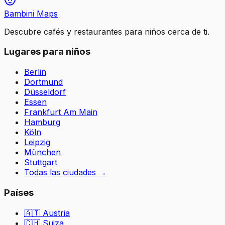
Bambini Maps
Descubre cafés y restaurantes para niños cerca de ti.
Lugares para niños
Berlin
Dortmund
Düsseldorf
Essen
Frankfurt Am Main
Hamburg
Köln
Leipzig
München
Stuttgart
Todas las ciudades
→
Países
🇦🇹
Austria
🇨🇭
Suiza