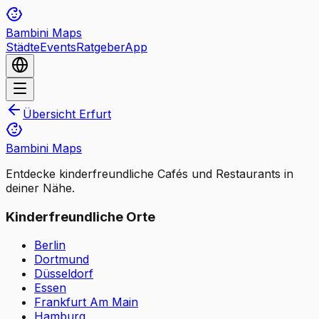
Bambini Maps
Städte
Events
Ratgeber
App
Übersicht
Erfurt
Bambini Maps
Entdecke kinderfreundliche Cafés und Restaurants in
deiner Nähe.
Kinderfreundliche Orte
Berlin
Dortmund
Düsseldorf
Essen
Frankfurt Am Main
Hamburg