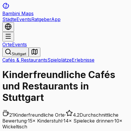
Bambini Maps
Städte
Events
Ratgeber
App
Orte
Events
Stuttgart
Cafés & Restaurants
Spielplätze
Erlebnisse
Kinderfreundliche Cafés
und Restaurants in
Stuttgart
21
Kinderfreundliche Orte
·
4.2
Durchschnittliche
Bewertung
·
15
×
Kinderstuhl
·
14
×
Spielecke drinnen
·
10
×
Wickeltisch