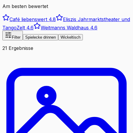
Am besten bewertet
Café liebenswert
4.8
Eliszis Jahrmarktstheater und
TangoZelt
4.6
Weitmanns Waldhaus
4.6
Filter
Spielecke drinnen
Wickeltisch
21 Ergebnisse