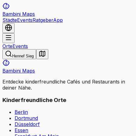
Bambini Maps
Städte
Events
Ratgeber
App
Orte
Events
Hennef Sieg
Bambini Maps
Entdecke kinderfreundliche Cafés und Restaurants in
deiner Nähe.
Kinderfreundliche Orte
Berlin
Dortmund
Düsseldorf
Essen