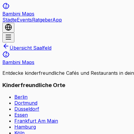
Bambini Maps
Städte
Events
Ratgeber
App
Übersicht
Saalfeld
Bambini Maps
Entdecke kinderfreundliche Cafés und Restaurants in dei
Kinderfreundliche Orte
Berlin
Dortmund
Düsseldorf
Essen
Frankfurt Am Main
Hamburg
Köln