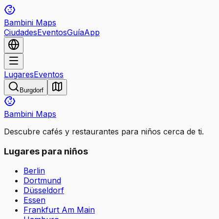
Bambini Maps
Ciudades
Eventos
Guía
App
Lugares
Eventos
Burgdorf
Bambini Maps
Descubre cafés y restaurantes para niños cerca de ti.
Lugares para niños
Berlin
Dortmund
Düsseldorf
Essen
Frankfurt Am Main