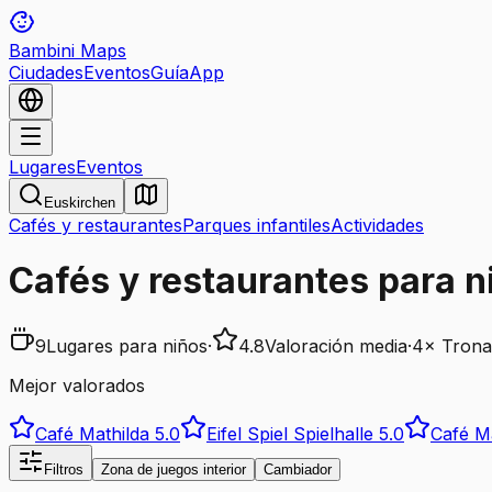
Bambini Maps
Ciudades
Eventos
Guía
App
Lugares
Eventos
Euskirchen
Cafés y restaurantes
Parques infantiles
Actividades
Cafés y restaurantes para n
9
Lugares para niños
·
4.8
Valoración media
·
4
×
Trona
Mejor valorados
Café Mathilda
5.0
Eifel Spiel Spielhalle
5.0
Café Ma
Filtros
Zona de juegos interior
Cambiador