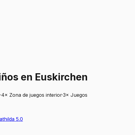
iños en Euskirchen
·
4
×
Zona de juegos interior
·
3
×
Juegos
thilda
5.0