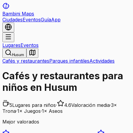
Bambini Maps
Ciudades
Eventos
Guía
App
Lugares
Eventos
Husum
Cafés y restaurantes
Parques infantiles
Actividades
Cafés y restaurantes para
niños en Husum
5
Lugares para niños
·
4.6
Valoración media
·
3
×
Trona
·
1
×
Juegos
·
1
×
Aseos
Mejor valorados