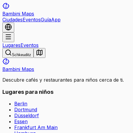
Bambini Maps
Ciudades
Eventos
Guía
App
Lugares
Eventos
Schkeuditz
Bambini Maps
Descubre cafés y restaurantes para niños cerca de ti.
Lugares para niños
Berlin
Dortmund
Düsseldorf
Essen
Frankfurt Am Main