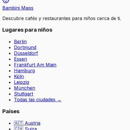
Bambini Maps
Descubre cafés y restaurantes para niños cerca de ti.
Lugares para niños
Berlin
Dortmund
Düsseldorf
Essen
Frankfurt Am Main
Hamburg
Köln
Leipzig
München
Stuttgart
Todas las ciudades
→
Países
🇦🇹
Austria
🇨🇭
Suiza