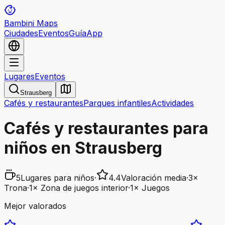
Bambini Maps
Ciudades
Eventos
Guía
App
Lugares
Eventos
Strausberg
Cafés y restaurantes
Parques infantiles
Actividades
Cafés y restaurantes para
niños en Strausberg
5
Lugares para niños
·
4.4
Valoración media
·
3
×
Trona
·
1
×
Zona de juegos interior
·
1
×
Juegos
Mejor valorados