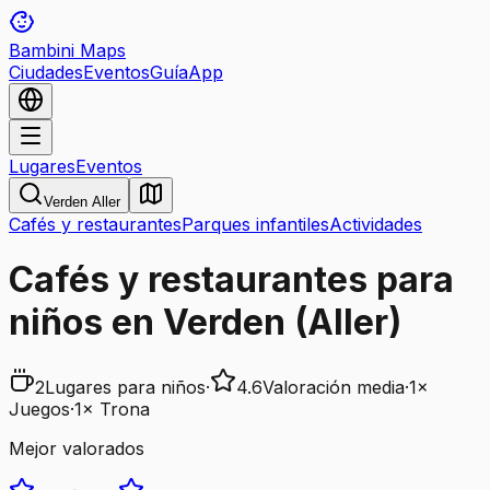
Bambini Maps
Ciudades
Eventos
Guía
App
Lugares
Eventos
Verden Aller
Cafés y restaurantes
Parques infantiles
Actividades
Cafés y restaurantes para
niños en Verden (Aller)
2
Lugares para niños
·
4.6
Valoración media
·
1
×
Juegos
·
1
×
Trona
Mejor valorados