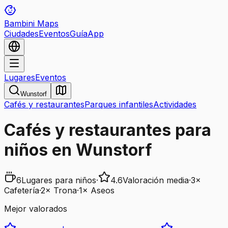
Bambini Maps
Ciudades
Eventos
Guía
App
Lugares
Eventos
Wunstorf
Cafés y restaurantes
Parques infantiles
Actividades
Cafés y restaurantes para
niños en Wunstorf
6
Lugares para niños
·
4.6
Valoración media
·
3
×
Cafetería
·
2
×
Trona
·
1
×
Aseos
Mejor valorados