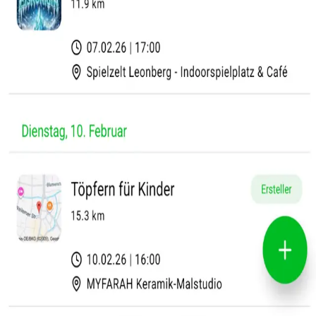
Дитячі заклади
Berlin
Dortmund
Düsseldorf
Essen
Frankfurt Am Main
Hamburg
Köln
Leipzig
München
Stuttgart
Усі міста
→
Країни
🇦🇹
Австрія
🇨🇭
Швейцарія
🇨🇦 Canada
Правова інформація