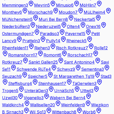
Memmingen
3
Meyrin
5
Minusio
6
MöHlin
7
Monthey
6
Morschach
9
Moudon
7
MüLlheim
4
MüNchenstein
5
Muri Bei Bern
8
Neckertal
5
NiederbüRen
3
Niederuzwil
5
Olten
4
Onex
16
Ostermundigen
7
Paradiso
3
Payerne
15
Petit
Lancy
9
Pratteln
3
Pully
14
Rheineck
5
Rheinfelden
11
Riehen
3
Risch Rotkreuz
7
Rolle
12
Romanshorn
17
Romont
6
Rorschach
17
Rotkreuz
7
Sankt Gallen
25
Sant Antonino
4
Savi
Se
11
Schwende RüTe
4
Schwyz
9
Sementina
3
Seuzach
9
Speicher
5
St Margarethen Tg
19
Stad
3
Steffisburg
4
Steinhausen
17
TäGerwilen
3
Trogen
5
UnteräGeri
3
UrnäSch
5
Uttwil
3
Uzwil
30
Viganello
3
Wabern Bei Bern
4
Waldkirch
4
Wallisellen
20
Weinfelden
9
Wiezikon
B Sirnach
3
Wil Sg
13
Wittenbach
8
Worb
6