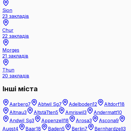
Sion
23
закладів
Chur
22
закладів
Morges
21
закладів
Thun
20
закладів
Інші міста
Aarberg
7
Abtwil Sg
7
Adelboden
12
Altdorf
18
Altnau
3
AltstäTten
5
Amriswil
3
Andermatt
10
Andwil Sg
3
Appenzell
18
Arosa
3
Ascona
9
Augst
4
Baar
18
Baden
5
Berlin
7
Bernhardzell
3