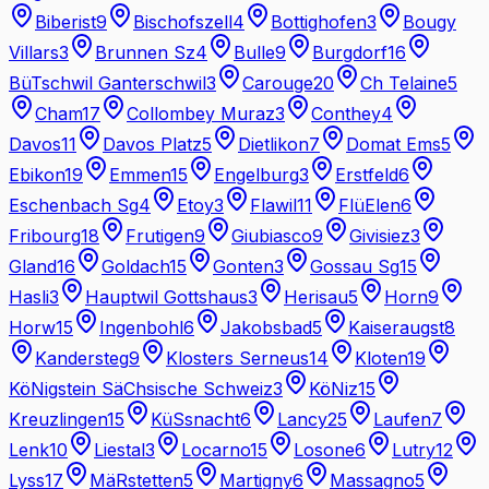
Biberist
9
Bischofszell
4
Bottighofen
3
Bougy
Villars
3
Brunnen Sz
4
Bulle
9
Burgdorf
16
BüTschwil Ganterschwil
3
Carouge
20
Ch Telaine
5
Cham
17
Collombey Muraz
3
Conthey
4
Davos
11
Davos Platz
5
Dietlikon
7
Domat Ems
5
Ebikon
19
Emmen
15
Engelburg
3
Erstfeld
6
Eschenbach Sg
4
Etoy
3
Flawil
11
FlüElen
6
Fribourg
18
Frutigen
9
Giubiasco
9
Givisiez
3
Gland
16
Goldach
15
Gonten
3
Gossau Sg
15
Hasli
3
Hauptwil Gottshaus
3
Herisau
5
Horn
9
Horw
15
Ingenbohl
6
Jakobsbad
5
Kaiseraugst
8
Kandersteg
9
Klosters Serneus
14
Kloten
19
KöNigstein SäChsische Schweiz
3
KöNiz
15
Kreuzlingen
15
KüSsnacht
6
Lancy
25
Laufen
7
Lenk
10
Liestal
3
Locarno
15
Losone
6
Lutry
12
Lyss
17
MäRstetten
5
Martigny
6
Massagno
5