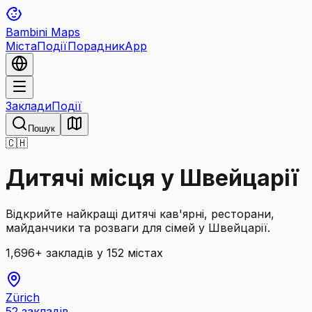
Bambini Maps
Міста
Події
Порадник
App
Заклади
Події
Пошук
🇨🇭
Дитячі місця у Швейцарії
Відкрийте найкращі дитячі кав'ярні, ресторани,
майданчики та розваги для сімей у Швейцарії.
1,696
+
закладів
у 152 містах
Zürich
52
закладів