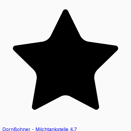
DornBohner - Milchtankstelle
4.7