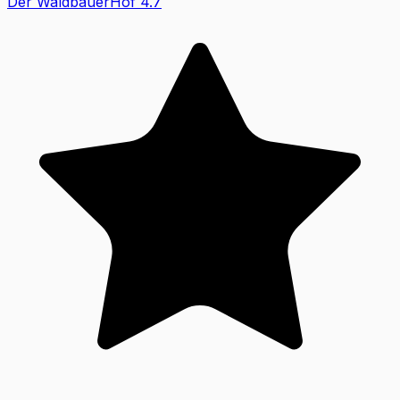
Der WaldbauerHof
4.7