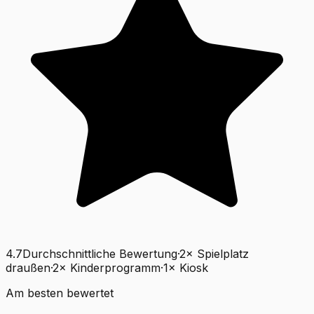
4.7
Durchschnittliche Bewertung
·
2
×
Spielplatz
draußen
·
2
×
Kinderprogramm
·
1
×
Kiosk
Am besten bewertet