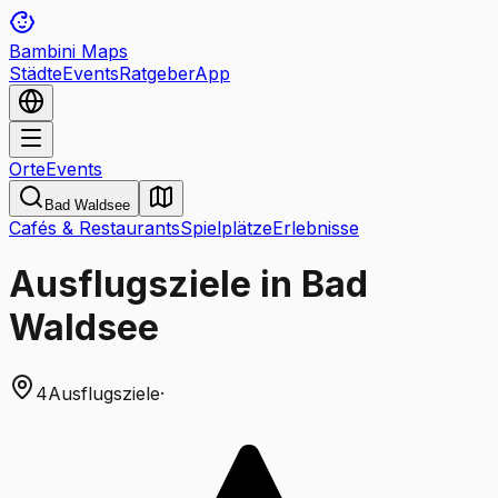
Bambini Maps
Städte
Events
Ratgeber
App
Orte
Events
Bad Waldsee
Cafés & Restaurants
Spielplätze
Erlebnisse
Ausflugsziele in Bad
Waldsee
4
Ausflugsziele
·