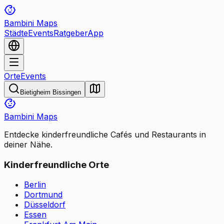
Bambini Maps
Städte
Events
Ratgeber
App
Orte
Events
Bietigheim Bissingen
Bambini Maps
Entdecke kinderfreundliche Cafés und Restaurants in
deiner Nähe.
Kinderfreundliche Orte
Berlin
Dortmund
Düsseldorf
Essen