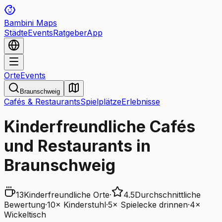
Bambini Maps
Städte
Events
Ratgeber
App
Orte
Events
Braunschweig
Cafés & Restaurants
Spielplätze
Erlebnisse
Kinderfreundliche Cafés
und Restaurants in
Braunschweig
13
Kinderfreundliche Orte
·
4.5
Durchschnittliche
Bewertung
·
10
×
Kinderstuhl
·
5
×
Spielecke drinnen
·
4
×
Wickeltisch