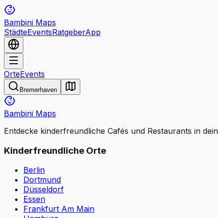
Bambini Maps
Städte
Events
Ratgeber
App
Orte
Events
Bremerhaven
Bambini Maps
Entdecke kinderfreundliche Cafés und Restaurants in dei
Kinderfreundliche Orte
Berlin
Dortmund
Düsseldorf
Essen
Frankfurt Am Main