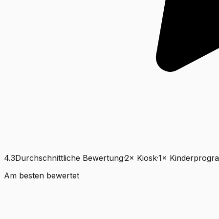
4.3
Durchschnittliche Bewertung
·
2
×
Kiosk
·
1
×
Kinderprog
Am besten bewertet