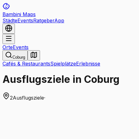
Bambini Maps
Städte
Events
Ratgeber
App
Orte
Events
Coburg
Cafés & Restaurants
Spielplätze
Erlebnisse
Ausflugsziele in Coburg
2
Ausflugsziele
·