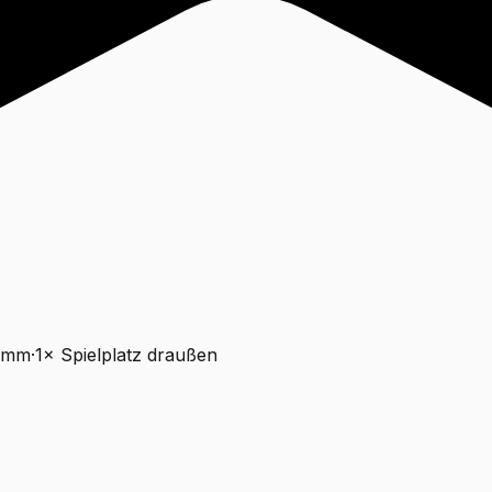
ramm
·
1
×
Spielplatz draußen