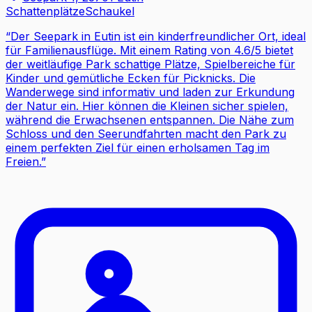
Schattenplätze
Schaukel
“
Der Seepark in Eutin ist ein kinderfreundlicher Ort, ideal
für Familienausflüge. Mit einem Rating von 4.6/5 bietet
der weitläufige Park schattige Plätze, Spielbereiche für
Kinder und gemütliche Ecken für Picknicks. Die
Wanderwege sind informativ und laden zur Erkundung
der Natur ein. Hier können die Kleinen sicher spielen,
während die Erwachsenen entspannen. Die Nähe zum
Schloss und den Seerundfahrten macht den Park zu
einem perfekten Ziel für einen erholsamen Tag im
Freien.
”