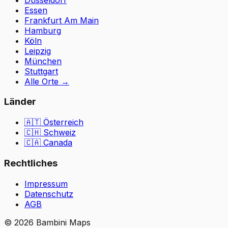
Essen
Frankfurt Am Main
Hamburg
Köln
Leipzig
München
Stuttgart
Alle Orte
→
Länder
🇦🇹
Österreich
🇨🇭
Schweiz
🇨🇦 Canada
Rechtliches
Impressum
Datenschutz
AGB
©
2026
Bambini Maps