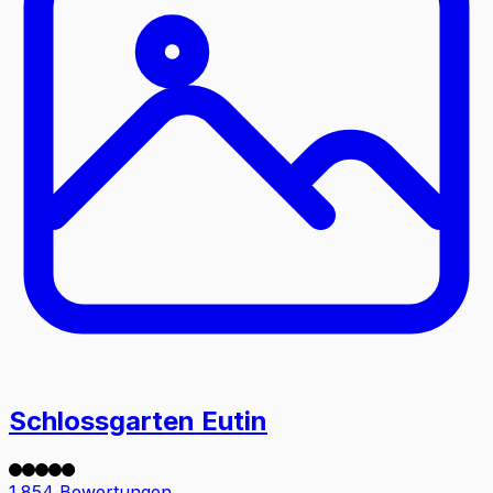
Schlossgarten Eutin
1.854 Bewertungen