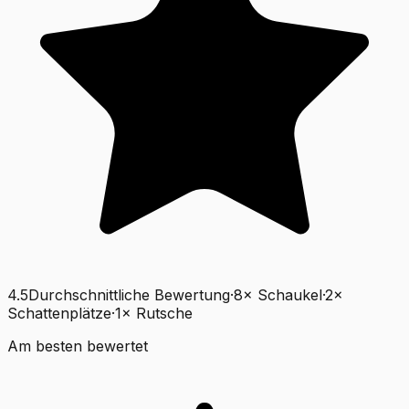
4.5
Durchschnittliche Bewertung
·
8
×
Schaukel
·
2
×
Schattenplätze
·
1
×
Rutsche
Am besten bewertet