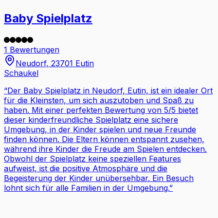
Baby Spielplatz
1 Bewertungen
Neudorf, 23701 Eutin
Schaukel
“
Der Baby Spielplatz in Neudorf, Eutin, ist ein idealer Ort
für die Kleinsten, um sich auszutoben und Spaß zu
haben. Mit einer perfekten Bewertung von 5/5 bietet
dieser kinderfreundliche Spielplatz eine sichere
Umgebung, in der Kinder spielen und neue Freunde
finden können. Die Eltern können entspannt zusehen,
während ihre Kinder die Freude am Spielen entdecken.
Obwohl der Spielplatz keine speziellen Features
aufweist, ist die positive Atmosphäre und die
Begeisterung der Kinder unübersehbar. Ein Besuch
lohnt sich für alle Familien in der Umgebung.
”