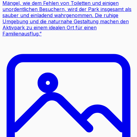
Mängel, wie dem Fehlen von Toiletten und einigen
unordentlichen Besuchern, wird der Park insgesamt als
sauber und einladend wahrgenommen. Die ruhige
Umgebung und die naturnahe Gestaltung machen den
Aktivpark zu einem idealen Ort für einen
Familienausflug.
”