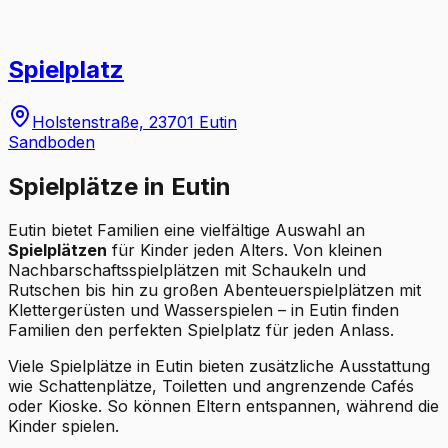
Spielplatz
Holstenstraße, 23701 Eutin
Sandboden
Spielplätze in Eutin
Eutin bietet Familien eine vielfältige Auswahl an
Spielplätzen
für Kinder jeden Alters. Von kleinen
Nachbarschaftsspielplätzen mit Schaukeln und
Rutschen bis hin zu großen Abenteuerspielplätzen mit
Klettergerüsten und Wasserspielen – in Eutin finden
Familien den perfekten Spielplatz für jeden Anlass.
Viele Spielplätze in Eutin bieten zusätzliche Ausstattung
wie Schattenplätze, Toiletten und angrenzende Cafés
oder Kioske. So können Eltern entspannen, während die
Kinder spielen.