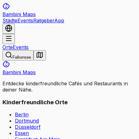
Bambini Maps
Städte
Events
Ratgeber
App
Orte
Events
Falkensee
Bambini Maps
Entdecke kinderfreundliche Cafés und Restaurants in
deiner Nähe.
Kinderfreundliche Orte
Berlin
Dortmund
Düsseldorf
Essen