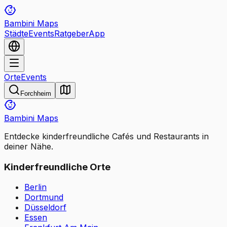
Bambini Maps
Städte
Events
Ratgeber
App
Orte
Events
Forchheim
Bambini Maps
Entdecke kinderfreundliche Cafés und Restaurants in
deiner Nähe.
Kinderfreundliche Orte
Berlin
Dortmund
Düsseldorf
Essen