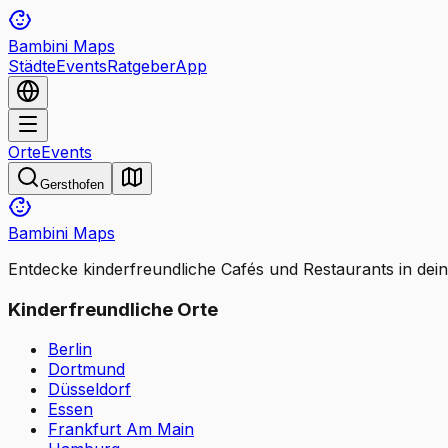
Bambini Maps
Städte
Events
Ratgeber
App
Orte
Events
Gersthofen
Bambini Maps
Entdecke kinderfreundliche Cafés und Restaurants in dei
Kinderfreundliche Orte
Berlin
Dortmund
Düsseldorf
Essen
Frankfurt Am Main