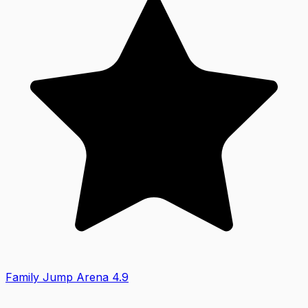
Family Jump Arena
4.9