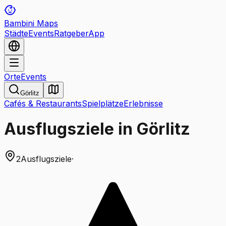
Bambini Maps
Städte
Events
Ratgeber
App
Orte
Events
Görlitz
Cafés & Restaurants
Spielplätze
Erlebnisse
Ausflugsziele in Görlitz
2
Ausflugsziele
·