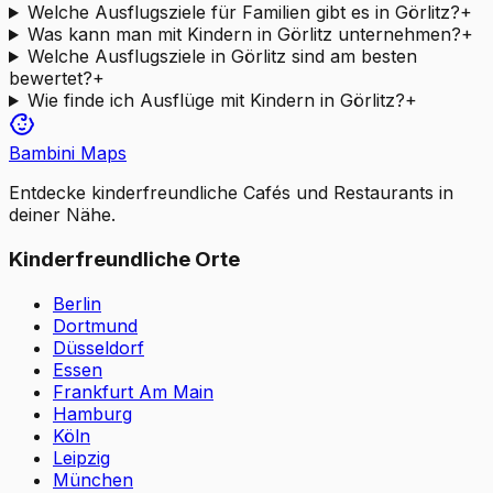
Welche Ausflugsziele für Familien gibt es in Görlitz?
+
Was kann man mit Kindern in Görlitz unternehmen?
+
Welche Ausflugsziele in Görlitz sind am besten
bewertet?
+
Wie finde ich Ausflüge mit Kindern in Görlitz?
+
Bambini Maps
Entdecke kinderfreundliche Cafés und Restaurants in
deiner Nähe.
Kinderfreundliche Orte
Berlin
Dortmund
Düsseldorf
Essen
Frankfurt Am Main
Hamburg
Köln
Leipzig
München