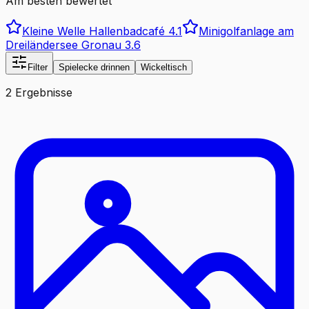
Am besten bewertet
Kleine Welle Hallenbadcafé
4.1
Minigolfanlage am
Dreiländersee Gronau
3.6
Filter
Spielecke drinnen
Wickeltisch
2 Ergebnisse