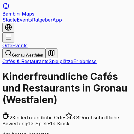
Bambini Maps
Städte
Events
Ratgeber
App
Orte
Events
Gronau Westfalen
Cafés & Restaurants
Spielplätze
Erlebnisse
Kinderfreundliche Cafés
und Restaurants in Gronau
(Westfalen)
2
Kinderfreundliche Orte
·
3.8
Durchschnittliche
Bewertung
·
1
×
Spiele
·
1
×
Kiosk