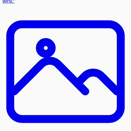
wird.
”