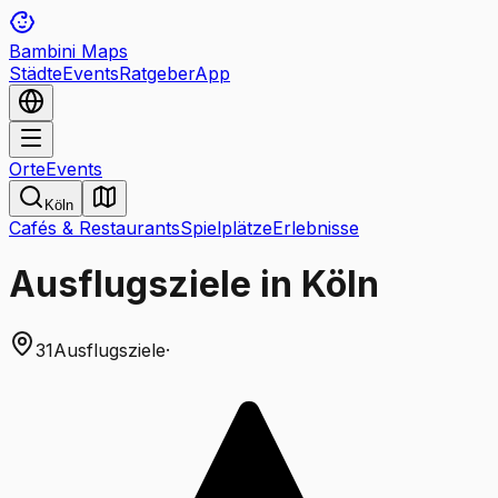
Bambini Maps
Städte
Events
Ratgeber
App
Orte
Events
Köln
Cafés & Restaurants
Spielplätze
Erlebnisse
Ausflugsziele in Köln
31
Ausflugsziele
·