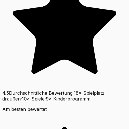
4.5
Durchschnittliche Bewertung
·
18
×
Spielplatz
draußen
·
10
×
Spiele
·
9
×
Kinderprogramm
Am besten bewertet