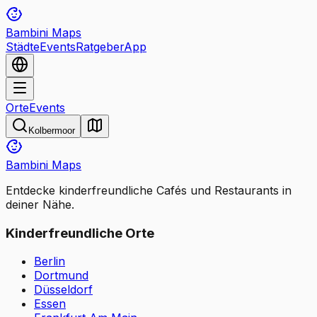
Bambini Maps
Städte
Events
Ratgeber
App
Orte
Events
Kolbermoor
Bambini Maps
Entdecke kinderfreundliche Cafés und Restaurants in
deiner Nähe.
Kinderfreundliche Orte
Berlin
Dortmund
Düsseldorf
Essen