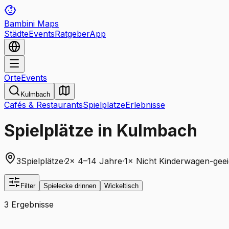
Bambini Maps
Städte
Events
Ratgeber
App
Orte
Events
Kulmbach
Cafés & Restaurants
Spielplätze
Erlebnisse
Spielplätze in Kulmbach
3
Spielplätze
·
2
×
4–14 Jahre
·
1
×
Nicht Kinderwagen-geei
Filter
Spielecke drinnen
Wickeltisch
3 Ergebnisse