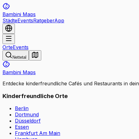
Bambini Maps
Städte
Events
Ratgeber
App
Orte
Events
Nettetal
Bambini Maps
Entdecke kinderfreundliche Cafés und Restaurants in dei
Kinderfreundliche Orte
Berlin
Dortmund
Düsseldorf
Essen
Frankfurt Am Main