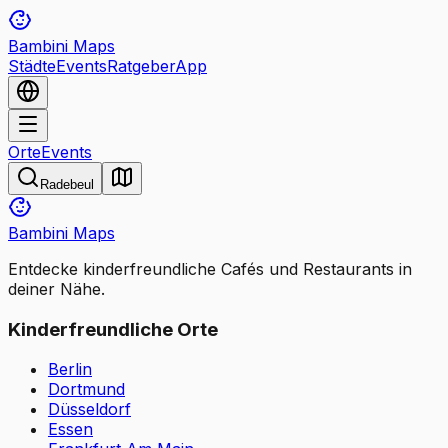
Bambini Maps
Städte
Events
Ratgeber
App
Orte
Events
Radebeul
Bambini Maps
Entdecke kinderfreundliche Cafés und Restaurants in
deiner Nähe.
Kinderfreundliche Orte
Berlin
Dortmund
Düsseldorf
Essen