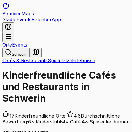
Bambini Maps
Städte
Events
Ratgeber
App
Orte
Events
Schwerin
Cafés & Restaurants
Spielplätze
Erlebnisse
Kinderfreundliche Cafés
und Restaurants in
Schwerin
17
Kinderfreundliche Orte
·
4.6
Durchschnittliche
Bewertung
·
6
×
Kinderstuhl
·
4
×
Café
·
4
×
Spielecke drinnen