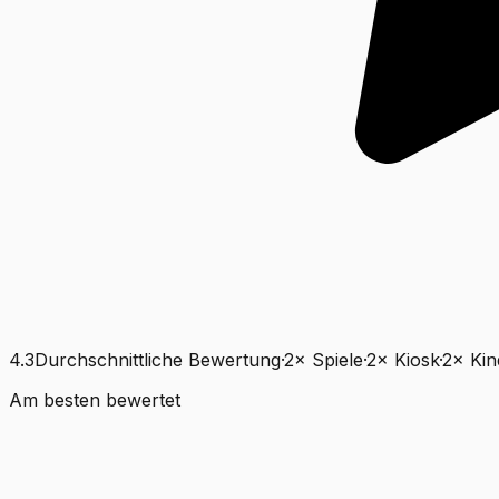
4.3
Durchschnittliche Bewertung
·
2
×
Spiele
·
2
×
Kiosk
·
2
×
Ki
Am besten bewertet