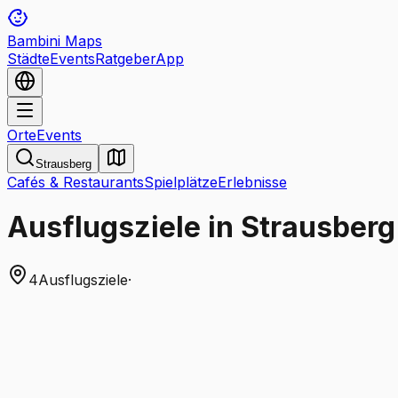
Bambini Maps
Städte
Events
Ratgeber
App
Orte
Events
Strausberg
Cafés & Restaurants
Spielplätze
Erlebnisse
Ausflugsziele in Strausberg
4
Ausflugsziele
·