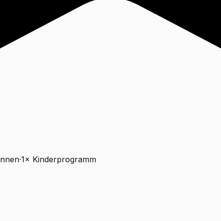
innen
·
1
×
Kinderprogramm