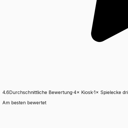
4.6
Durchschnittliche Bewertung
·
4
×
Kiosk
·
1
×
Spielecke dr
Am besten bewertet