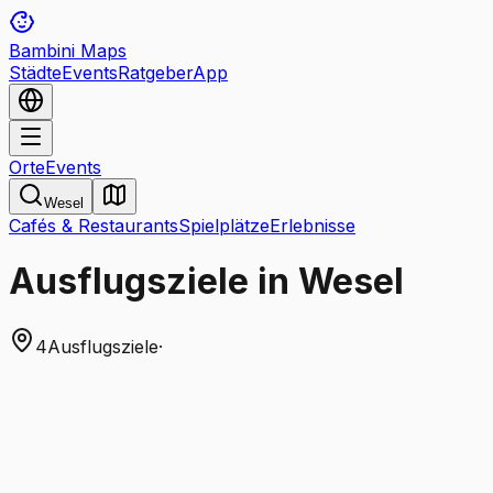
Bambini Maps
Städte
Events
Ratgeber
App
Orte
Events
Wesel
Cafés & Restaurants
Spielplätze
Erlebnisse
Ausflugsziele in Wesel
4
Ausflugsziele
·