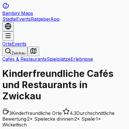
Bambini Maps
Städte
Events
Ratgeber
App
Orte
Events
Zwickau
Cafés & Restaurants
Spielplätze
Erlebnisse
Kinderfreundliche Cafés
und Restaurants in
Zwickau
3
Kinderfreundliche Orte
·
4.3
Durchschnittliche
Bewertung
·
2
×
Spielecke drinnen
·
2
×
Spiele
·
1
×
Wickeltisch