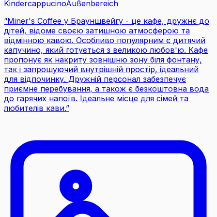
Kindercappucino
Außenbereich
“
Miner's Coffee у Брауншвейгу - це кафе, дружнє до
дітей, відоме своєю затишною атмосферою та
відмінною кавою. Особливо популярним є дитячий
капучино, який готується з великою любов'ю. Кафе
пропонує як накриту зовнішню зону біля фонтану,
так і запрошуючий внутрішній простір, ідеальний
для відпочинку. Дружній персонал забезпечує
приємне перебування, а також є безкоштовна вода
до гарячих напоїв. Ідеальне місце для сімей та
любителів кави.
”