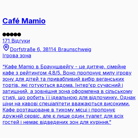
Café Mamio
171 Відгуки
Dorfstraße 6, 38114 Braunschweig
Ігрова зона
“
Кафе Mamio в Брауншвейгу - це дитяче, сімейне
кафе з рейтингом 4.8/5. Воно пропонує милу ігрову
зону для дітей та привабливий вибір веганських
тортів, які готуються вдома. Інтер'єр сучасний і
затишний, а зовнішня зона оформлена в сільському
стилі, що робить її ідеальною для відпочинку. Однак
ціни на кавові спеціалітети вважаються високими.
Кафе розташоване в тихому місці і пропонує
дружній сервіс, але є лише один туалет для всіх
гостей і немає відведених зон для куріння.
”