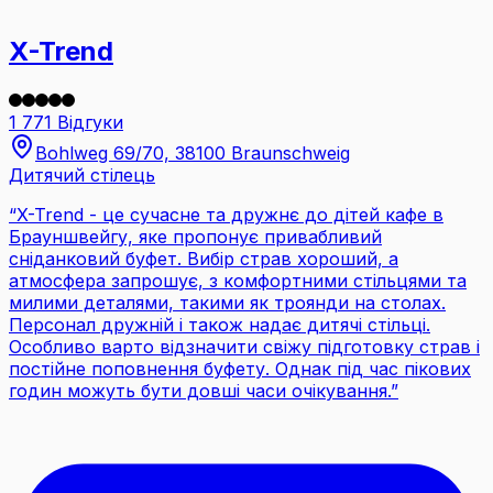
X-Trend
1 771 Відгуки
Bohlweg 69/70, 38100 Braunschweig
Дитячий стілець
“
X-Trend - це сучасне та дружнє до дітей кафе в
Брауншвейгу, яке пропонує привабливий
сніданковий буфет. Вибір страв хороший, а
атмосфера запрошує, з комфортними стільцями та
милими деталями, такими як троянди на столах.
Персонал дружній і також надає дитячі стільці.
Особливо варто відзначити свіжу підготовку страв і
постійне поповнення буфету. Однак під час пікових
годин можуть бути довші часи очікування.
”