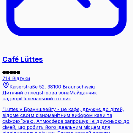
Café Lüttes
714 Відгуки
Kaiserstraße 52, 38100 Braunschweig
Дитячий стілець
Ігрова зона
Майданчик
надворі
Пеленальний столик
“
Lüttes у Брауншвейгу - це кафе, дружнє до дітей,
відоме своїм різноманітним вибором кави та
свіжою їжею. Атмосфера запрошує і є дружньою до
сімей, що робить його ідеальним місцем для