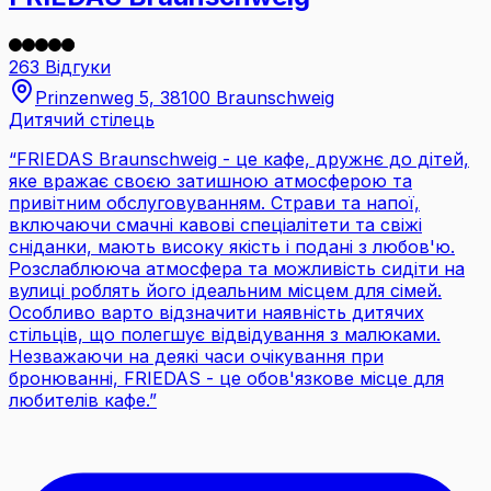
263 Відгуки
Prinzenweg 5, 38100 Braunschweig
Дитячий стілець
“
FRIEDAS Braunschweig - це кафе, дружнє до дітей,
яке вражає своєю затишною атмосферою та
привітним обслуговуванням. Страви та напої,
включаючи смачні кавові спеціалітети та свіжі
сніданки, мають високу якість і подані з любов'ю.
Розслаблююча атмосфера та можливість сидіти на
вулиці роблять його ідеальним місцем для сімей.
Особливо варто відзначити наявність дитячих
стільців, що полегшує відвідування з малюками.
Незважаючи на деякі часи очікування при
бронюванні, FRIEDAS - це обов'язкове місце для
любителів кафе.
”