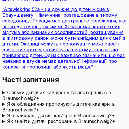
“
Altewiekring 52a - це дружнє до дітей місце в
Брауншвейгу, Німеччина, розташоване в тихому
середовищі. Локація має центральне положення, яке
легко доступне для сімей. Хоча немає конкретних
відгуків або визнаних особливостей, розташування
в житловому районі може бути вигідним для сімей з
дітьми. Околиці можуть пропонувати можливості
для активного відпочинку на свіжому повітрі, що
приваблює дітей. Однак важливо зазначити, що без
наявних відгуків немає детальної інформації про
конкретні пропозиції або якість місця.
”
Часті запитання
Скільки дитячих кав'ярень та ресторанів є в
Braunschweig?
+
Яке обладнання пропонують дитячі кав'ярні в
Braunschweig?
+
Які найкращі дитячі кав'ярні в Braunschweig?
+
Як знайти дитячі ресторани в Braunschweig?
+