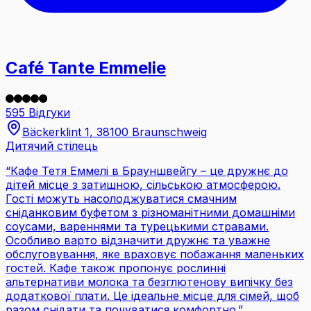
Café Tante Emmelie
595 Відгуки
Bäckerklint 1, 38100 Braunschweig
Дитячий стілець
“
Кафе Тетя Еммелі в Брауншвейгу – це дружнє до
дітей місце з затишною, сільською атмосферою.
Гості можуть насолоджуватися смачним
сніданковим буфетом з різноманітними домашніми
соусами, вареннями та турецькими стравами.
Особливо варто відзначити дружнє та уважне
обслуговування, яке враховує побажання маленьких
гостей. Кафе також пропонує рослинні
альтернативи молока та безглютенову випічку без
додаткової плати. Це ідеальне місце для сімей, щоб
разом снідати та почуватися комфортно.
”