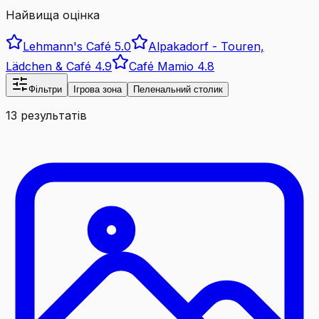
Найвища оцінка
Lehmann's Café
5.0
Alpakadorf - Touren,
Lädchen & Café
4.9
Café Mamio
4.8
Фільтри
Ігрова зона
Пеленальний столик
13 результатів