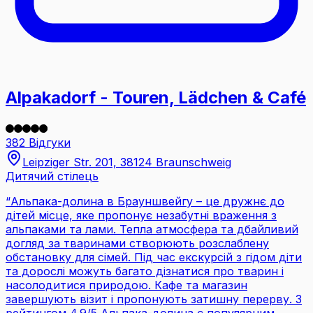
Alpakadorf - Touren, Lädchen & Café
382 Відгуки
Leipziger Str. 201, 38124 Braunschweig
Дитячий стілець
“
Альпака-долина в Брауншвейгу – це дружнє до
дітей місце, яке пропонує незабутні враження з
альпаками та лами. Тепла атмосфера та дбайливий
догляд за тваринами створюють розслаблену
обстановку для сімей. Під час екскурсій з гідом діти
та дорослі можуть багато дізнатися про тварин і
насолодитися природою. Кафе та магазин
завершують візит і пропонують затишну перерву. З
рейтингом 4.9/5 Альпака-долина є популярним