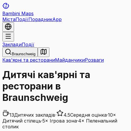
Bambini Maps
Міста
Події
Порадник
App
Заклади
Події
Braunschweig
Кав'ярні та ресторани
Майданчики
Розваги
Дитячі кав'ярні та
ресторани в
Braunschweig
13
Дитячих закладів
·
4.5
Середня оцінка
·
10
×
Дитячий стілець
·
5
×
Ігрова зона
·
4
×
Пеленальний
столик