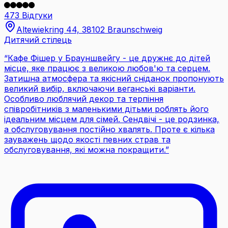
473 Відгуки
Altewiekring 44, 38102 Braunschweig
Дитячий стілець
“
Кафе Фішер у Брауншвейгу - це дружнє до дітей
місце, яке працює з великою любов'ю та серцем.
Затишна атмосфера та якісний сніданок пропонують
великий вибір, включаючи веганські варіанти.
Особливо люблячий декор та терпіння
співробітників з маленькими дітьми роблять його
ідеальним місцем для сімей. Сендвічі - це родзинка,
а обслуговування постійно хвалять. Проте є кілька
зауважень щодо якості певних страв та
обслуговування, які можна покращити.
”