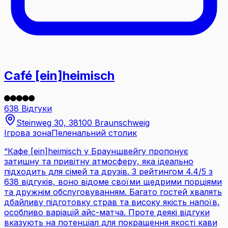
Café [ein]heimisch
638 Відгуки
Steinweg 30, 38100 Braunschweig
Ігрова зона
Пеленальний столик
“
Кафе [ein]heimisch у Брауншвейгу пропонує
затишну та привітну атмосферу, яка ідеально
підходить для сімей та друзів. З рейтингом 4.4/5 з
638 відгуків, воно відоме своїми щедрими порціями
та дружнім обслуговуванням. Багато гостей хвалять
дбайливу підготовку страв та високу якість напоїв,
особливо варіацій айс-матча. Проте деякі відгуки
вказують на потенціал для покращення якості кави