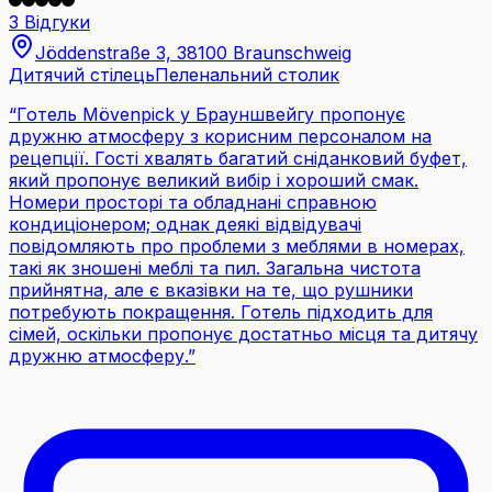
3 Відгуки
Jöddenstraße 3, 38100 Braunschweig
Дитячий стілець
Пеленальний столик
“
Готель Mövenpick у Брауншвейгу пропонує
дружню атмосферу з корисним персоналом на
рецепції. Гості хвалять багатий сніданковий буфет,
який пропонує великий вибір і хороший смак.
Номери просторі та обладнані справною
кондиціонером; однак деякі відвідувачі
повідомляють про проблеми з меблями в номерах,
такі як зношені меблі та пил. Загальна чистота
прийнятна, але є вказівки на те, що рушники
потребують покращення. Готель підходить для
сімей, оскільки пропонує достатньо місця та дитячу
дружню атмосферу.
”