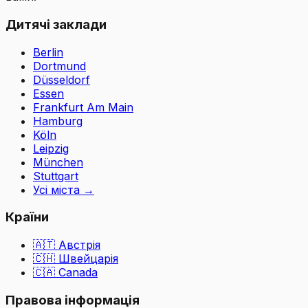
Дитячі заклади
Berlin
Dortmund
Düsseldorf
Essen
Frankfurt Am Main
Hamburg
Köln
Leipzig
München
Stuttgart
Усі міста
→
Країни
🇦🇹
Австрія
🇨🇭
Швейцарія
🇨🇦 Canada
Правова інформація