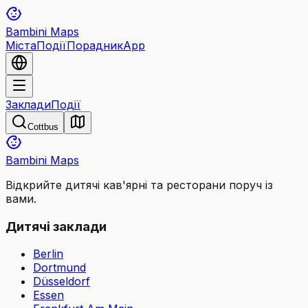
Bambini Maps
Міста
Події
Порадник
App
Заклади
Події
Cottbus
Bambini Maps
Відкрийте дитячі кав'ярні та ресторани поруч із
вами.
Дитячі заклади
Berlin
Dortmund
Düsseldorf
Essen