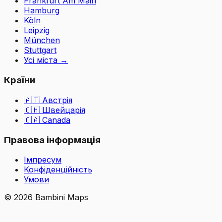
Frankfurt Am Main
Hamburg
Köln
Leipzig
München
Stuttgart
Усі міста
→
Країни
🇦🇹
Австрія
🇨🇭
Швейцарія
🇨🇦 Canada
Правова інформація
Імпресум
Конфіденційність
Умови
©
2026
Bambini Maps