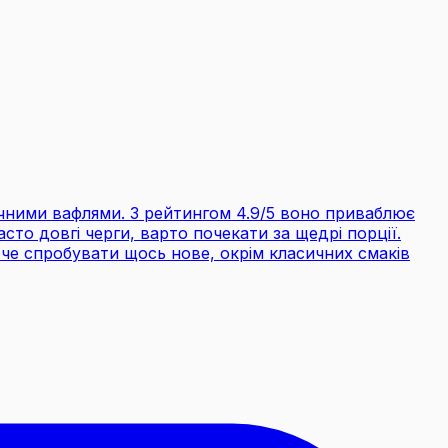
чними вафлями. З рейтингом 4.9/5 воно приваблює
сто довгі черги, варто почекати за щедрі порції.
че спробувати щось нове, окрім класичних смаків