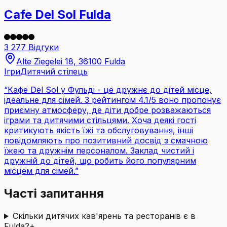
Cafe Del Sol Fulda
3 277 Відгуки
Alte Ziegelei 18, 36100 Fulda
Ігри
Дитячий стілець
“
Кафе Del Sol у Фульді - це дружнє до дітей місце,
ідеальне для сімей. З рейтингом 4.1/5 воно пропонує
приємну атмосферу, де діти добре розважаються
іграми та дитячими стільцями. Хоча деякі гості
критикують якість їжі та обслуговування, інші
повідомляють про позитивний досвід з смачною
їжею та дружнім персоналом. Заклад чистий і
дружній до дітей, що робить його популярним
місцем для сімей.
”
Часті запитання
Скільки дитячих кав'ярень та ресторанів є в
Fulda?
+