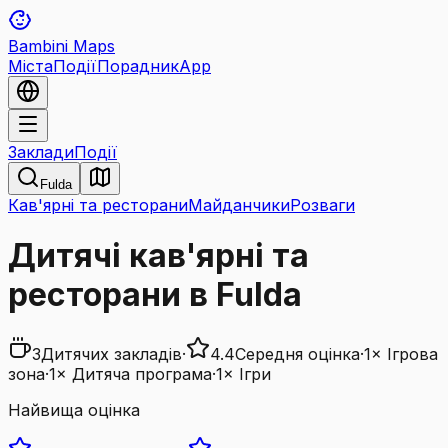
Bambini Maps
Міста
Події
Порадник
App
Заклади
Події
Fulda
Кав'ярні та ресторани
Майданчики
Розваги
Дитячі кав'ярні та
ресторани в Fulda
3
Дитячих закладів
·
4.4
Середня оцінка
·
1
×
Ігрова
зона
·
1
×
Дитяча програма
·
1
×
Ігри
Найвища оцінка