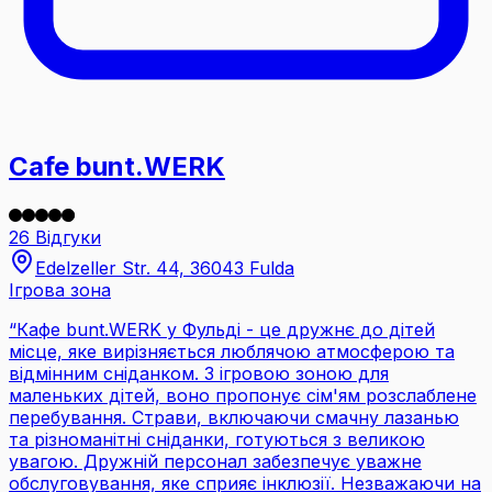
Cafe bunt.WERK
26 Відгуки
Edelzeller Str. 44, 36043 Fulda
Ігрова зона
“
Кафе bunt.WERK у Фульді - це дружнє до дітей
місце, яке вирізняється люблячою атмосферою та
відмінним сніданком. З ігровою зоною для
маленьких дітей, воно пропонує сім'ям розслаблене
перебування. Страви, включаючи смачну лазанью
та різноманітні сніданки, готуються з великою
увагою. Дружній персонал забезпечує уважне
обслуговування, яке сприяє інклюзії. Незважаючи на