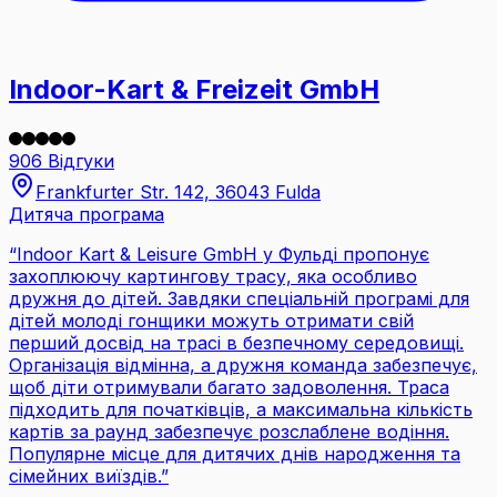
Indoor-Kart & Freizeit GmbH
906 Відгуки
Frankfurter Str. 142, 36043 Fulda
Дитяча програма
“
Indoor Kart & Leisure GmbH у Фульді пропонує
захоплюючу картингову трасу, яка особливо
дружня до дітей. Завдяки спеціальній програмі для
дітей молоді гонщики можуть отримати свій
перший досвід на трасі в безпечному середовищі.
Організація відмінна, а дружня команда забезпечує,
щоб діти отримували багато задоволення. Траса
підходить для початківців, а максимальна кількість
картів за раунд забезпечує розслаблене водіння.
Популярне місце для дитячих днів народження та
сімейних виїздів.
”