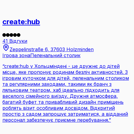
create:hub
41 Відгуки
Zeppelinstraße 6, 37603 Holzminden
Ігрова зона
Пеленальний столик
“
create:hub у Хольцміндені - це дружнє до дітей
місце, яке пропонує родинам безліч активностей. З
ігровим куточком для дітей, пеленальним столиком
та регулярними заходами, такими як бранч з
ляльковим театром, хаб ідеально підходить для
веселого сімейного виїзду. Дружня атмосфера,
багатий буфет та привабливий дизайн приміщень
роблять візит особливим досвідом. Відкритий
простір з садом запрошує затриматися, а відданий
персонал забезпечує приємне перебування.
”