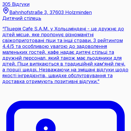
305 Відгуки
Bahnhofstraße 3, 37603 Holzminden
Дитячий стілець
“
Піцерія Cafe S.A.M. у Хольцміндені - це дружнє до
дітей місце, яке пропонує різноманітні
свіжоприготовані піци та інші страви. З рейтингом
4.4/5 та особливою увагою до задоволення
маленьких гостей, кафе надає дитячі стільці та
дружній персонал, який також має льодяники для
дітей. Піци випікаються в традиційній кам'яній печі,
а порції щедрі. Незважаючи на змішані відгуки щодо
якості інгредієнтів, швидке обслуговування та
доставка отримують позитивні відгуки.
”