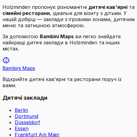
Holzminden
пропонує різноманітні
дитячі кав'ярні
та
сімейні ресторани
, ідеальні для візиту з дітьми. У
нашій добірці — заклади з ігровими зонами, дитячим
меню та затишною атмосферою.
За допомогою
Bambini Maps
ви легко знайдете
найкращі дитячі заклади в
Holzminden
та інших
містах.
Bambini Maps
Відкрийте дитячі кав'ярні та ресторани поруч із
вами.
Дитячі заклади
Berlin
Dortmund
Düsseldorf
Essen
Frankfurt Am Main