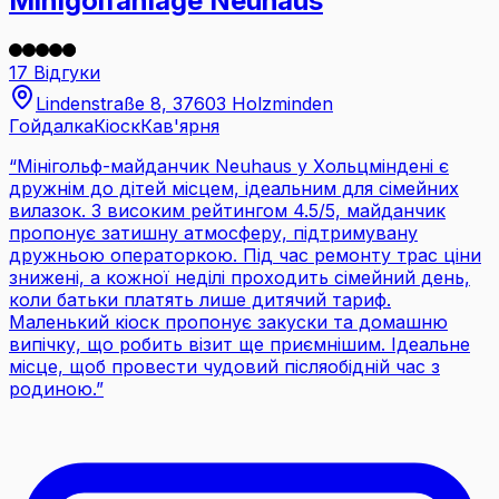
Minigolfanlage Neuhaus
17 Відгуки
Lindenstraße 8, 37603 Holzminden
Гойдалка
Кіоск
Кав'ярня
“
Мінігольф-майданчик Neuhaus у Хольцміндені є
дружнім до дітей місцем, ідеальним для сімейних
вилазок. З високим рейтингом 4.5/5, майданчик
пропонує затишну атмосферу, підтримувану
дружньою операторкою. Під час ремонту трас ціни
знижені, а кожної неділі проходить сімейний день,
коли батьки платять лише дитячий тариф.
Маленький кіоск пропонує закуски та домашню
випічку, що робить візит ще приємнішим. Ідеальне
місце, щоб провести чудовий післяобідній час з
родиною.
”