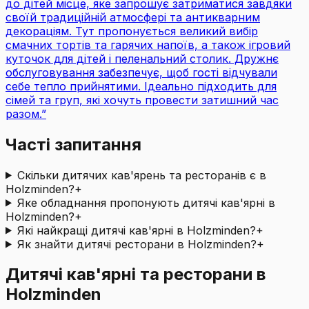
до дітей місце, яке запрошує затриматися завдяки
своїй традиційній атмосфері та антикварним
декораціям. Тут пропонується великий вибір
смачних тортів та гарячих напоїв, а також ігровий
куточок для дітей і пеленальний столик. Дружнє
обслуговування забезпечує, щоб гості відчували
себе тепло прийнятими. Ідеально підходить для
сімей та груп, які хочуть провести затишний час
разом.
”
Часті запитання
Скільки дитячих кав'ярень та ресторанів є в
Holzminden?
+
Яке обладнання пропонують дитячі кав'ярні в
Holzminden?
+
Які найкращі дитячі кав'ярні в Holzminden?
+
Як знайти дитячі ресторани в Holzminden?
+
Дитячі кав'ярні та ресторани в
Holzminden