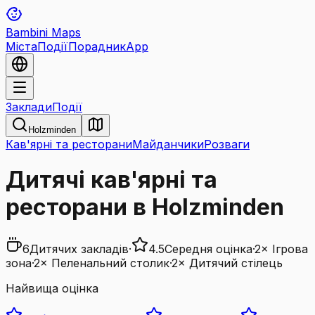
Bambini Maps
Міста
Події
Порадник
App
Заклади
Події
Holzminden
Кав'ярні та ресторани
Майданчики
Розваги
Дитячі кав'ярні та
ресторани в Holzminden
6
Дитячих закладів
·
4.5
Середня оцінка
·
2
×
Ігрова
зона
·
2
×
Пеленальний столик
·
2
×
Дитячий стілець
Найвища оцінка