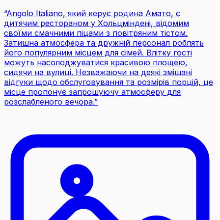
“
Angolo Italiano, який керує родина Амато, є
дитячим рестораном у Хольцміндені, відомим
своїми смачними піцами з повітряним тістом.
Затишна атмосфера та дружній персонал роблять
його популярним місцем для сімей. Влітку гості
можуть насолоджуватися красивою площею,
сидячи на вулиці. Незважаючи на деякі змішані
відгуки щодо обслуговування та розмірів порцій, це
місце пропонує запрошуючу атмосферу для
розслабленого вечора.
”