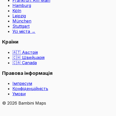
Frankfurt Am Main
Hamburg
Köln
Leipzig
München
Stuttgart
Усі міста
→
Країни
🇦🇹
Австрія
🇨🇭
Швейцарія
🇨🇦 Canada
Правова інформація
Імпресум
Конфіденційність
Умови
©
2026
Bambini Maps