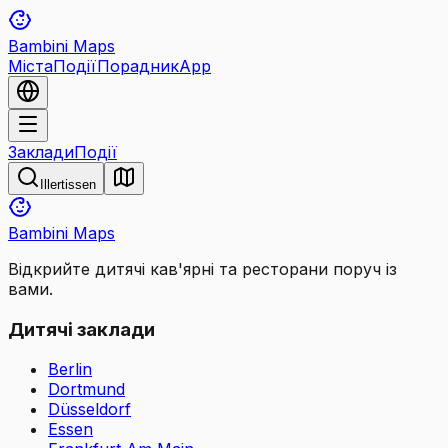
Bambini Maps
Міста
Події
Порадник
App
Заклади
Події
Illertissen
Bambini Maps
Відкрийте дитячі кав'ярні та ресторани поруч із
вами.
Дитячі заклади
Berlin
Dortmund
Düsseldorf
Essen