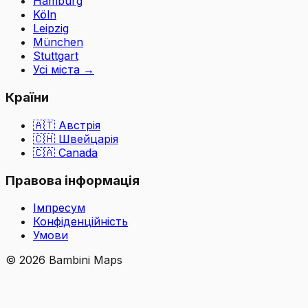
Hamburg
Köln
Leipzig
München
Stuttgart
Усі міста
→
Країни
🇦🇹
Австрія
🇨🇭
Швейцарія
🇨🇦 Canada
Правова інформація
Імпресум
Конфіденційність
Умови
©
2026
Bambini Maps