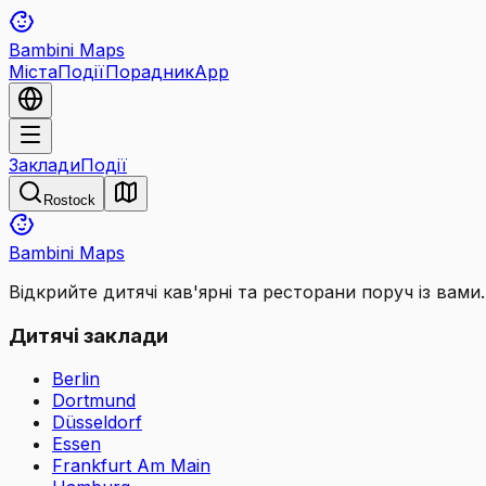
Bambini Maps
Міста
Події
Порадник
App
Заклади
Події
Rostock
Bambini Maps
Відкрийте дитячі кав'ярні та ресторани поруч із вами.
Дитячі заклади
Berlin
Dortmund
Düsseldorf
Essen
Frankfurt Am Main