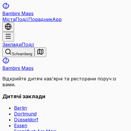
Bambini Maps
Міста
Події
Порадник
App
Заклади
Події
Schramberg
Bambini Maps
Відкрийте дитячі кав'ярні та ресторани поруч із
вами.
Дитячі заклади
Berlin
Dortmund
Düsseldorf
Essen