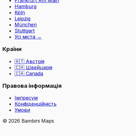
Frankfurt Am Main
Hamburg
Köln
Leipzig
München
Stuttgart
Усі міста
→
Країни
🇦🇹
Австрія
🇨🇭
Швейцарія
🇨🇦 Canada
Правова інформація
Імпресум
Конфіденційність
Умови
©
2026
Bambini Maps