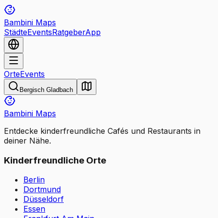
Bambini Maps
Städte
Events
Ratgeber
App
Orte
Events
Bergisch Gladbach
Bambini Maps
Entdecke kinderfreundliche Cafés und Restaurants in
deiner Nähe.
Kinderfreundliche Orte
Berlin
Dortmund
Düsseldorf
Essen