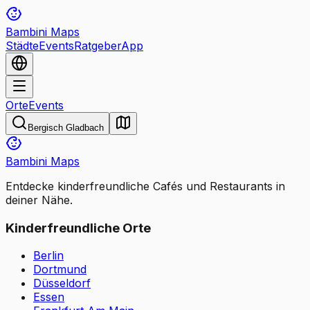
Bambini Maps
Städte
Events
Ratgeber
App
Orte
Events
Bergisch Gladbach
Bambini Maps
Entdecke kinderfreundliche Cafés und Restaurants in
deiner Nähe.
Kinderfreundliche Orte
Berlin
Dortmund
Düsseldorf
Essen